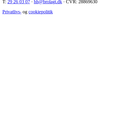
T:
29 26 03 07
·
hh@brolagt.dk
· CVR: 28869630
Privatlivs-
og
cookiepolitik