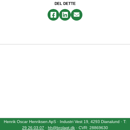
DEL DETTE
Henrik Oscar Henriksen ApS · Industri Vest 19, 4293 Dianalund · T:
29 26 03 07
·
hh@brolagt.dk
· CVR: 28869630